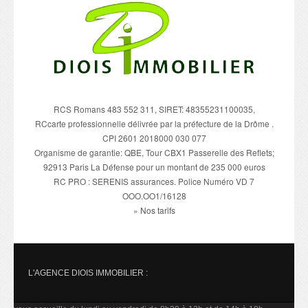
RCS Romans 483 552 311, SIRET: 48355231100035,
RCcarte professionnelle délivrée par la préfecture de la Drôme .
CPI 2601 2018000 030 077
Organisme de garantie: QBE, Tour CBX1 Passerelle des Reflets;
92913 Paris La Défense pour un montant de 235 000 euros
RC PRO : SERENIS assurances. Police Numéro VD 7
OOO.OO1/16128
» Nos tarifs
L'AGENCE DIOIS IMMOBILIER :