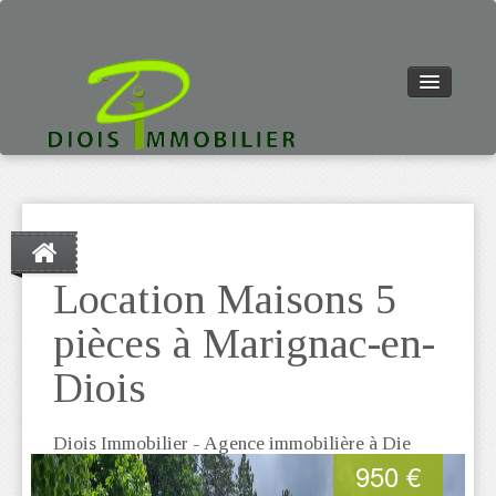
Navigation
Diois Immobilier - Agence
du
immobilière à Die
Maisons
site
Location Maisons 5
VENTE
pièces à Marignac-en-
LOCATION
Diois
NOTRE AGENCE
CONTACT
Diois Immobilier - Agence immobilière à Die
950 €
ALERTE ANNONCE