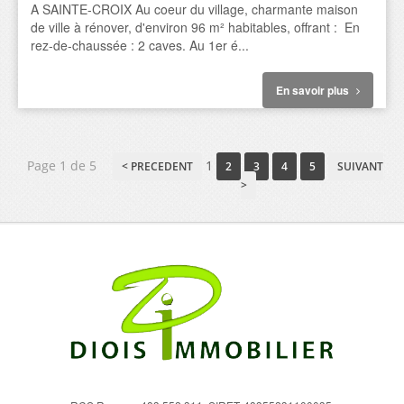
A SAINTE-CROIX Au coeur du village, charmante maison
de ville à rénover, d'environ 96 m² habitables, offrant : En
rez-de-chaussée : 2 caves. Au 1er é...
En savoir plus
Page 1 de 5
1
< PRECEDENT
2
3
4
5
SUIVANT
>